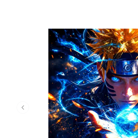
Previous slide