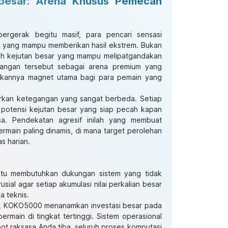
besar: Arena Khusus Pemecah
ergerak begitu masif, para pencari sensasi
m yang mampu memberikan hasil ekstrem. Bukan
ah kejutan besar yang mampu melipatgandakan
angan tersebut sebagai arena premium yang
dikannya magnet utama bagi para pemain yang
warkan ketegangan yang sangat berbeda. Setiap
a potensi kejutan besar yang siap pecah kapan
asa. Pendekatan agresif inilah yang membuat
ain paling dinamis, di mana target perolehan
as harian.
entu membutuhkan dukungan sistem yang tidak
rusial agar setiap akumulasi nilai perkalian besar
 teknis.
nya, KOKO5000 menanamkan investasi besar pada
rmain di tingkat tertinggi. Sistem operasional
t raksasa Anda tiba, seluruh proses komputasi