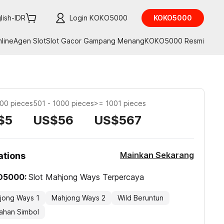
lish-IDR
Login KOKO5000
KOKO5000
line
Agen Slot
Slot Gacor Gampang Menang
KOKO5000 Resmi
500 pieces
501 - 1000 pieces
>= 1001 pieces
$5
US$56
US$567
Mainkan Sekarang
ations
O5000:
Slot Mahjong Ways Terpercaya
jong Ways 1
Mahjong Ways 2
Wild Beruntun
ahan Simbol