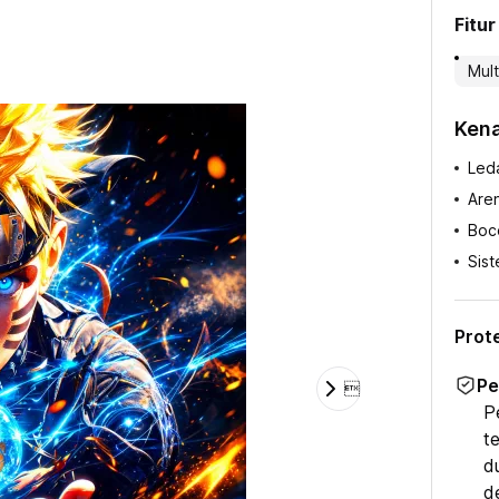
Fitu
Mult
Ken
Led
Are
Boc
Sis
Prot
P

Next slide
P
t
d
d