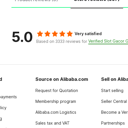
5.0
Very satisfied
Verified Slot Gaco
Based on 3333 reviews for
d
Source on Alibaba.com
Sell on Ali
Request for Quotation
Start selling
payments
Membership program
Seller Central
licy
Alibaba.com Logistics
Become a Veri
g
Sales tax and VAT
Partnerships