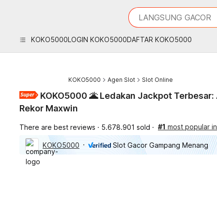
iphones 16
What are you looking 
LANGSUNG GACOR
torras phone case
samsung note 20 5g 
KOKO5000
LOGIN KOKO5000
DAFTAR KOKO5000
iphones 15 pro max
KOKO5000
Agen Slot
Slot Online
KOKO5000 🌋 Ledakan Jackpot Terbesar:
Rekor Maxwin
#1
most popular in
There are best reviews
5.678.901 sold
KOKO5000
Slot Gacor Gampang Menang