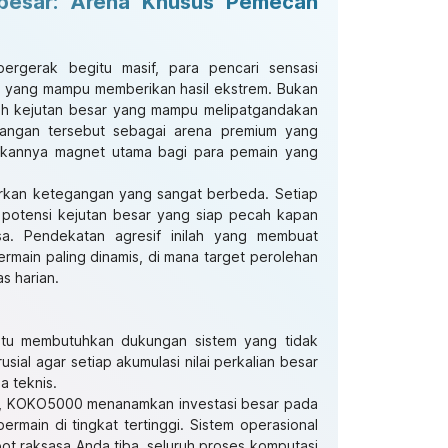
besar: Arena Khusus Pemecah
ergerak begitu masif, para pencari sensasi
m yang mampu memberikan hasil ekstrem. Bukan
ah kejutan besar yang mampu melipatgandakan
angan tersebut sebagai arena premium yang
dikannya magnet utama bagi para pemain yang
warkan ketegangan yang sangat berbeda. Setiap
a potensi kejutan besar yang siap pecah kapan
asa. Pendekatan agresif inilah yang membuat
ain paling dinamis, di mana target perolehan
as harian.
entu membutuhkan dukungan sistem yang tidak
rusial agar setiap akumulasi nilai perkalian besar
 teknis.
nya, KOKO5000 menanamkan investasi besar pada
rmain di tingkat tertinggi. Sistem operasional
t raksasa Anda tiba, seluruh proses komputasi