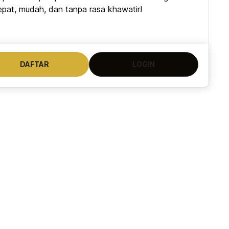
epat, mudah, dan tanpa rasa khawatir!
DAFTAR
LOGIN