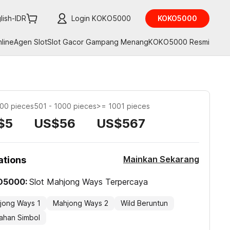
lish-IDR
Login KOKO5000
KOKO5000
line
Agen Slot
Slot Gacor Gampang Menang
KOKO5000 Resmi
500 pieces
501 - 1000 pieces
>= 1001 pieces
$5
US$56
US$567
Mainkan Sekarang
ations
O5000:
Slot Mahjong Ways Terpercaya
jong Ways 1
Mahjong Ways 2
Wild Beruntun
ahan Simbol