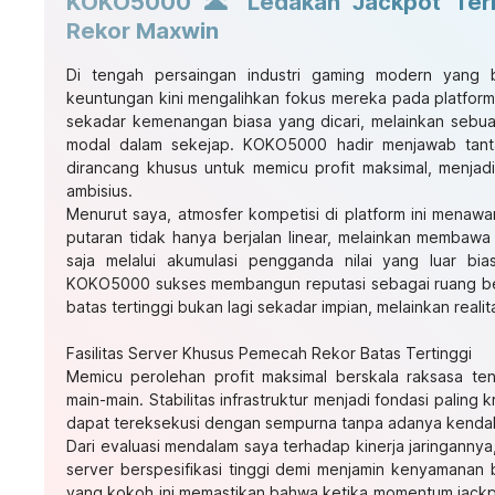
KOKO5000 🌋 Ledakan Jackpot Ter
Rekor Maxwin
Di tengah persaingan industri gaming modern yang b
keuntungan kini mengalihkan fokus mereka pada platfor
sekadar kemenangan biasa yang dicari, melainkan sebu
modal dalam sekejap.
KOKO5000
hadir menjawab tant
dirancang khusus untuk memicu profit maksimal, menja
ambisius.
Menurut saya, atmosfer kompetisi di platform ini mena
putaran tidak hanya berjalan linear, melainkan membaw
saja melalui akumulasi pengganda nilai yang luar bi
KOKO5000 sukses membangun reputasi sebagai ruang berm
batas tertinggi bukan lagi sekadar impian, melainkan realit
Fasilitas Server Khusus Pemecah Rekor Batas Tertinggi
Memicu perolehan profit maksimal berskala raksasa t
main-main. Stabilitas infrastruktur menjadi fondasi paling k
dapat tereksekusi dengan sempurna tanpa adanya kendala
Dari evaluasi mendalam saya terhadap kinerja jaringan
server berspesifikasi tinggi demi menjamin kenyamanan be
yang kokoh ini memastikan bahwa ketika momentum jackpo