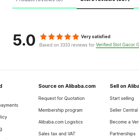
5.0
Very satisfied
Verified Slot Gaco
Based on 3333 reviews for
d
Source on Alibaba.com
Sell on Ali
Request for Quotation
Start selling
payments
Membership program
Seller Central
licy
Alibaba.com Logistics
Become a Veri
g
Sales tax and VAT
Partnerships