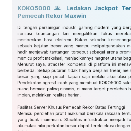
KOKO5000 🌋 Ledakan Jackpot Ter
Pemecah Rekor Maxwin
Di tengah persaingan industri gaming modern yang berg
sensasi keuntungan kini mengalihkan fokus mere
memberikan hasil ekstrem. Bukan sekadar kemenangan
sebuah kejutan besar yang mampu melipatgandakan m
hadir menjawab tantangan tersebut sebagai arena prem
memicu profit maksimal, menjadikannya magnet utama bagi
Menurut saya, atmosfer kompetisi di platform ini men
berbeda. Setiap putaran tidak hanya berjalan linear, m
besar yang siap pecah kapan saja melalui akumulasi p
Pendekatan agresif inilah yang membuat KOKO5000 suk
ruang bermain paling dinamis, di mana target perolehan b
impian, melainkan realitas harian.
Fasilitas Server Khusus Pemecah Rekor Batas Tertinggi
Memicu perolehan profit maksimal berskala raksasa te
yang tidak main-main. Stabilitas infrastruktur menjadi f
akumulasi nilai perkalian besar dapat tereksekusi deng