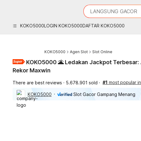
iphones 16
What are you looking 
LANGSUNG GACOR
torras phone case
samsung note 20 5g 
KOKO5000
LOGIN KOKO5000
DAFTAR KOKO5000
iphones 15 pro max
KOKO5000
Agen Slot
Slot Online
KOKO5000 🌋 Ledakan Jackpot Terbesar:
Rekor Maxwin
#1
most popular in
There are best reviews
5.678.901 sold
KOKO5000
Slot Gacor Gampang Menang