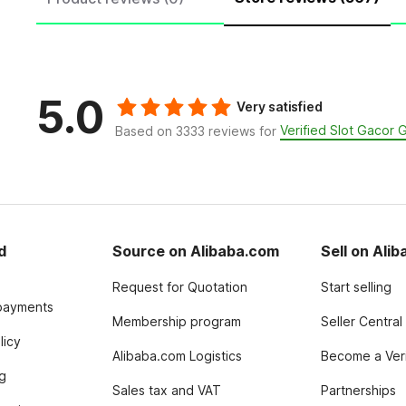
5.0
Very satisfied
Verified Slot Gaco
Based on 3333 reviews for
d
Source on Alibaba.com
Sell on Ali
Request for Quotation
Start selling
payments
Membership program
Seller Central
licy
Alibaba.com Logistics
Become a Veri
g
Sales tax and VAT
Partnerships