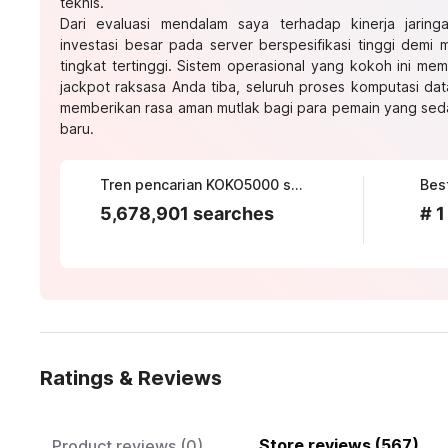
teknis.
Dari evaluasi mendalam saya terhadap kinerja jari
investasi besar pada server berspesifikasi tinggi demi
tingkat tertinggi. Sistem operasional yang kokoh ini m
jackpot raksasa Anda tiba, seluruh proses komputasi data
memberikan rasa aman mutlak bagi para pemain yang se
baru.
Tren pencarian KOKO5000 saat ini
Bes
5,678,901 searches
# 1
Ratings & Reviews
Store reviews (567)
Product reviews (0)