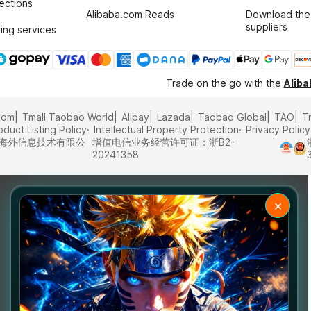
tections
Alibaba.com Reads
Download the
suppliers
ing services
Trade on the go with the
Alib
com
Tmall Taobao World
Alipay
Lazada
Taobao Global
TAO
T
oduct Listing Policy
Intellectual Property Protection
Privacy Policy
里巴巴海外信息技术有限公
增值电信业务经营许可证：浙B2-
20241358
×