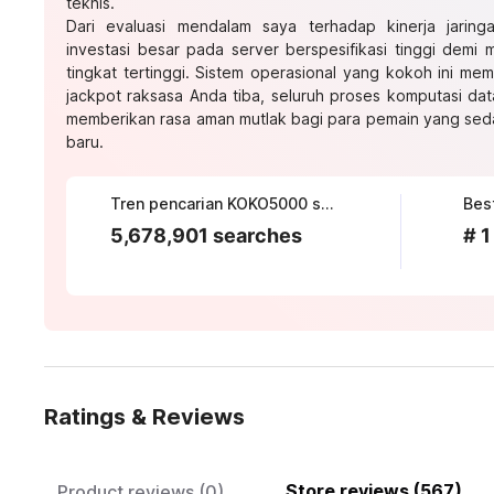
teknis.
Dari evaluasi mendalam saya terhadap kinerja jari
investasi besar pada server berspesifikasi tinggi demi
tingkat tertinggi. Sistem operasional yang kokoh ini m
jackpot raksasa Anda tiba, seluruh proses komputasi data
memberikan rasa aman mutlak bagi para pemain yang se
baru.
Tren pencarian KOKO5000 saat ini
Bes
5,678,901 searches
# 1
Ratings & Reviews
Store reviews (567)
Product reviews (0)