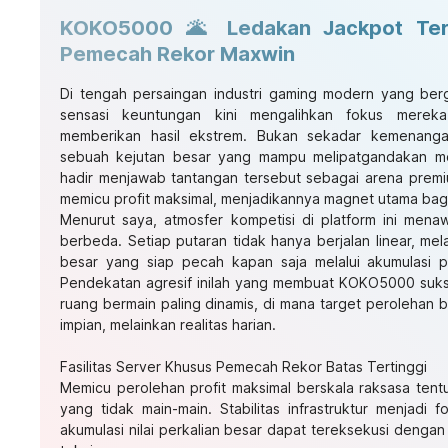
KOKO5000 🌋 Ledakan Jackpot Ter
Pemecah Rekor Maxwin
Di tengah persaingan industri gaming modern yang berg
sensasi keuntungan kini mengalihkan fokus mere
memberikan hasil ekstrem. Bukan sekadar kemenangan
sebuah kejutan besar yang mampu melipatgandakan m
hadir menjawab tantangan tersebut sebagai arena prem
memicu profit maksimal, menjadikannya magnet utama bagi
Menurut saya, atmosfer kompetisi di platform ini men
berbeda. Setiap putaran tidak hanya berjalan linear, m
besar yang siap pecah kapan saja melalui akumulasi p
Pendekatan agresif inilah yang membuat KOKO5000 suk
ruang bermain paling dinamis, di mana target perolehan b
impian, melainkan realitas harian.
Fasilitas Server Khusus Pemecah Rekor Batas Tertinggi
Memicu perolehan profit maksimal berskala raksasa te
yang tidak main-main. Stabilitas infrastruktur menjadi f
akumulasi nilai perkalian besar dapat tereksekusi deng